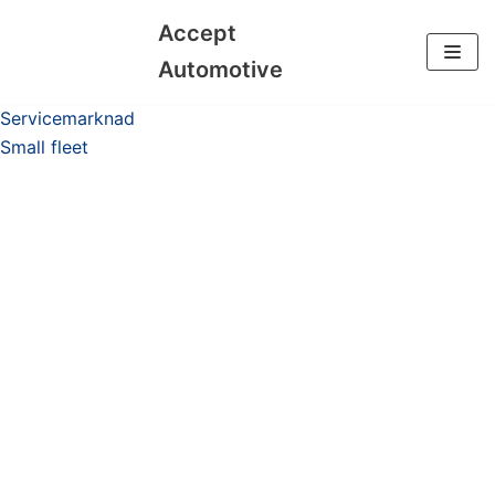
Accept
Hoppa
Automotive
till
Servicemarknad
innehåll
Small fleet